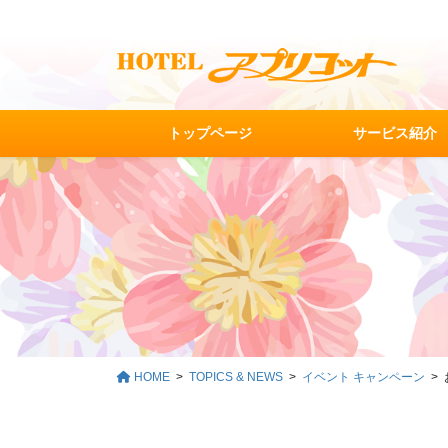
コ
ナ
ン
ビ
テ
ゲ
ン
ー
ツ
シ
に
ョ
トップページ
サービス紹介
移
ン
動
に
移
動
HOME
TOPICS & NEWS
イベント キャンペーン